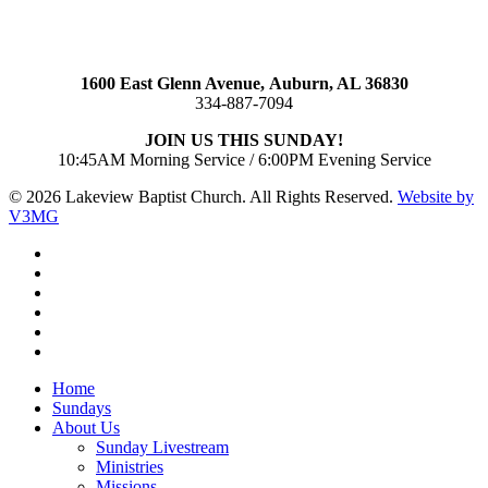
1600 East Glenn Avenue,
Auburn, AL 36830
334-887-7094
JOIN US THIS SUNDAY!
10:45AM Morning Service / 6:00PM Evening Service
© 2026 Lakeview Baptist Church. All Rights Reserved.
Website by
V3MG
twitter
facebook
vimeo
RSS
instagram
vk
Close
Home
Menu
Sundays
About Us
Sunday Livestream
Ministries
Missions