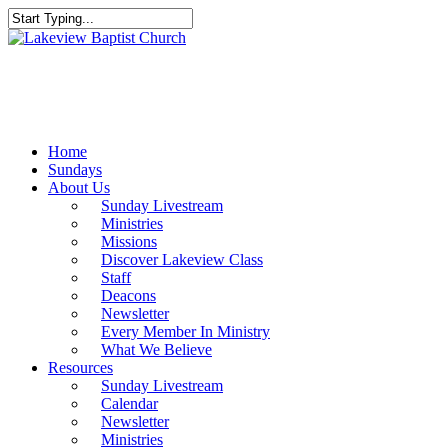
Skip
to
Close
main
Search
content
Menu
Home
Sundays
About Us
Sunday Livestream
Ministries
Missions
Discover Lakeview Class
Staff
Deacons
Newsletter
Every Member In Ministry
What We Believe
Resources
Sunday Livestream
Calendar
Newsletter
Ministries